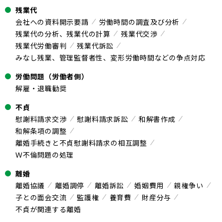
残業代
会社への資料開示要請
労働時間の調査及び分析
残業代の分析、残業代の計算
残業代交渉
残業代労働審判
残業代訴訟
みなし残業、管理監督者性、変形労働時間などの争点対応
労働問題（労働者側）
解雇・退職勧奨
不貞
慰謝料請求交渉
慰謝料請求訴訟
和解書作成
和解条項の調整
離婚手続きと不貞慰謝料請求の相互調整
Ｗ不倫問題の処理
離婚
離婚協議
離婚調停
離婚訴訟
婚姻費用
親権争い
子との面会交流
監護権
養育費
財産分与
不貞が関連する離婚