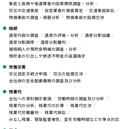
事故と疾病や後遺障害の因果関係調査・分析
労災の交通事故
自営業者の損害算定
交通事故訴訟
物損事故の調査・損害分析
物損事故の賠償交渉
相続
遺産内容の調査
遺産の評価・分析
遺産分割協議
遺産分割調停
遺産分割審判
被相続人の預貯金明細の調査・分析
預貯金の引出しや使途不明金の返還請求
労働災害
労災認定手続き申請
労災の賠償交渉
会社側の安全配慮義務の調査及び分析
残業代
会社への資料開示要請
労働時間の調査及び分析
残業代の分析、残業代の計算
残業代交渉
残業代労働審判
残業代訴訟
みなし残業、管理監督者性、変形労働時間などの争点対応