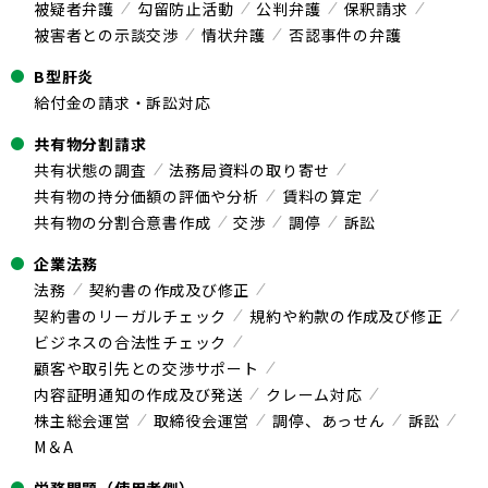
被疑者弁護
勾留防止活動
公判弁護
保釈請求
被害者との示談交渉
情状弁護
否認事件の弁護
B型肝炎
給付金の請求・訴訟対応
共有物分割請求
共有状態の調査
法務局資料の取り寄せ
共有物の持分価額の評価や分析
賃料の算定
共有物の分割合意書作成
交渉
調停
訴訟
企業法務
法務
契約書の作成及び修正
契約書のリーガルチェック
規約や約款の作成及び修正
ビジネスの合法性チェック
顧客や取引先との交渉サポート
内容証明通知の作成及び発送
クレーム対応
株主総会運営
取締役会運営
調停、あっせん
訴訟
M＆A