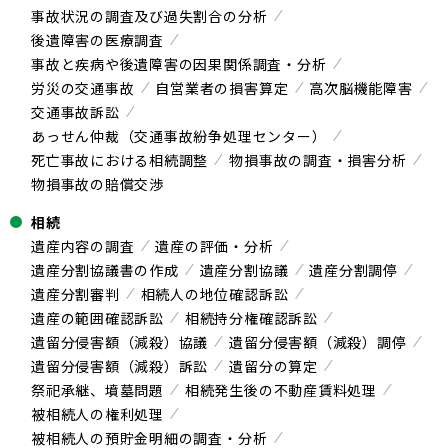
事故状況の調査及び過失割合の分析
後遺障害の医療調査
事故と疾病や後遺障害の因果関係調査・分析
労災の交通事故
自営業者の損害算定
高次脳機能障害
交通事故訴訟
あっせん仲裁（交通事故紛争処理センター）
死亡事故における相続調整
物損事故の調査・損害分析
物損事故の賠償交渉
相続
遺産内容の調査
遺産の評価・分析
遺産分割協議書の作成
遺産分割協議
遺産分割調停
遺産分割審判
相続人の地位確認訴訟
遺産の範囲確認訴訟
相続持分権確認訴訟
遺留分侵害額（減殺）協議
遺留分侵害額（減殺）調停
遺留分侵害額（減殺）訴訟
遺留分の算定
祭祀承継、墳墓問題
相続発生後の不動産賃料処理
被相続人の権利処理
被相続人の預貯金明細の調査・分析