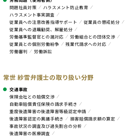
労務問題（使用者側）
問題社員対策
ハラスメント防止教育
ハラスメント事実調査
従業員への注意改善指導サポート
従業員の懲戒処分
従業員への退職勧奨、解雇処分
労働基準監督官との諸対応
労働組合との団体交渉
従業員との個別労働紛争
残業代請求への対応
労働審判
労働訴訟
常世 紗雪弁護士の取り扱い分野
交通事故
保険会社との賠償交渉
自動車賠償責任保険の請求手続き
重度後遺障害の後遺障害等級認定申請
後遺障害認定の異議手続き
損害賠償請求額の算定
事故状況の調査及び過失割合の分析
後遺障害の医療調査