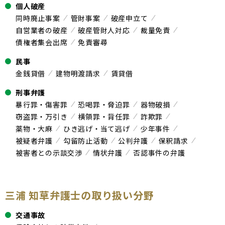
個人破産
同時廃止事案
管財事案
破産申立て
自営業者の破産
破産管財人対応
裁量免責
債権者集会出席
免責審尋
民事
金銭貸借
建物明渡請求
賃貸借
刑事弁護
暴行罪・傷害罪
恐喝罪・脅迫罪
器物破損
窃盗罪・万引き
横領罪・背任罪
詐欺罪
薬物・大麻
ひき逃げ・当て逃げ
少年事件
被疑者弁護
勾留防止活動
公判弁護
保釈請求
被害者との示談交渉
情状弁護
否認事件の弁護
三浦 知草弁護士の取り扱い分野
交通事故