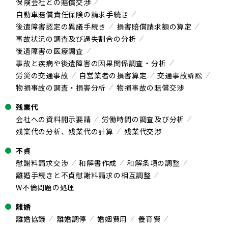
保険会社との賠償交渉
自動車賠償責任保険の請求手続き
後遺障害認定の異議手続き
損害賠償請求額の算定
事故状況の調査及び過失割合の分析
後遺障害の医療調査
事故と疾病や後遺障害の因果関係調査・分析
労災の交通事故
自営業者の損害算定
交通事故訴訟
物損事故の調査・損害分析
物損事故の賠償交渉
残業代
会社への資料開示要請
労働時間の調査及び分析
残業代の分析、残業代の計算
残業代交渉
不貞
慰謝料請求交渉
和解書作成
和解条項の調整
離婚手続きと不貞慰謝料請求の相互調整
W不倫問題の処理
離婚
離婚協議
離婚調停
婚姻費用
養育費