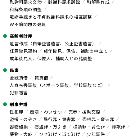
慰謝料請求交渉
慰謝料請求訴訟
和解書作成
和解条項の調整
離婚手続きと不貞慰謝料請求の相互調整
Ｗ不倫問題の処理
高齢者財産
遺言作成（自筆証書遺言、公正証書遺言）
任意後見契約
成年後見、保佐、補助の申立て
成年後見人、保佐人、補助人との諸調整
民事
金銭貸借
賃貸借
人身被害事故（スポーツ事故、学校事故など）
犯罪被害
刑事弁護
性犯罪
痴漢・わいせつ
売春・援助交際
盗撮・のぞき
暴行罪・傷害罪
恐喝罪・脅迫罪
器物破損
窃盗罪・万引き
横領罪・背任罪
詐欺罪
薬物・大麻
ひき逃げ・当て逃げ
少年事件