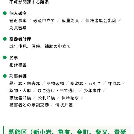
不貞が関連する離婚
個人破産
管財事案
破産申立て
裁量免責
債権者集会出席
免責審尋
高齢者財産
成年後見、保佐、補助の申立て
民事
犯罪被害
刑事弁護
暴行罪・傷害罪
器物破損
窃盗罪・万引き
詐欺罪
薬物・大麻
ひき逃げ・当て逃げ
少年事件
被疑者弁護
公判弁護
保釈請求
被害者との示談交渉
情状弁護
葛飾区（新小岩、亀有、金町、柴又、青砥