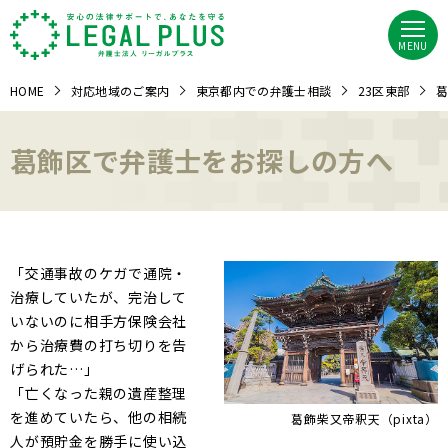
MENU
HOME
対応地域のご案内
東京都内での弁護士相談
23区東部
葛
葛飾区で弁護士をお探しの方へ
「交通事故のケガで通院・
治療していたが、完治して
いないのに相手方保険会社
から治療費の打ち切りを告
げられた…」
「亡くなった親の遺産整理
を進めていたら、他の相続
葛飾柴又帝釈天（pixta）
人が預貯金を勝手に使い込