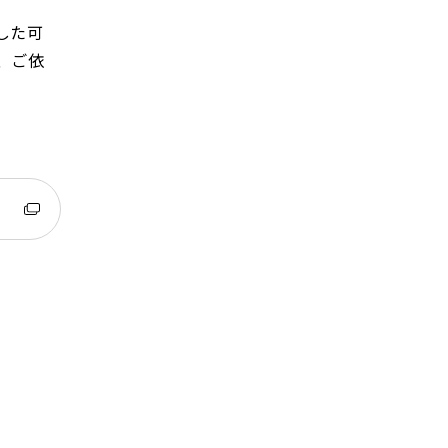
。
した可
、ご依