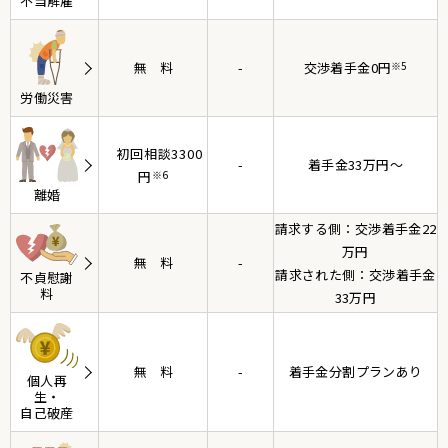
不当解雇
無料
-
交渉着手金0円
※5
労働災害
初回相談3300
-
着手金33万円〜
円
※6
離婚
請求する側：交渉着手金22
万円
無料
-
請求された側：交渉着手金
不貞慰謝
料
33万円
無料
-
着手金分割プランあり
個人再
生・
自己破産