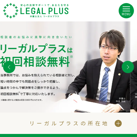
MENU
リーガルプラスの注力分野
相続トラブル
交通事故
未払い残業代
労働災害
弁護士間の情報共有を密に、専門性の高いリーガルサービスを提供し
ます。
当事務所の弁護士において特に知見の深い分野が、相続トラブル・交
通事故・未払い残業代請求・労働災害になります。
この他にも、不貞慰謝料や借金問題など、経験と専門性の高い分野も
ありますので、お悩みごとなどお気軽にご相談ください。
リーガルプラスの所在地