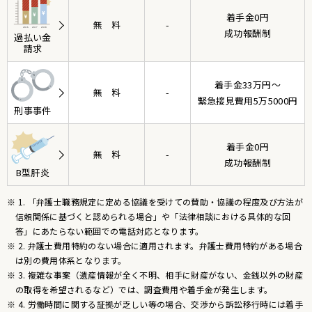
着手金0円
無料
-
成功報酬制
過払い金
請求
着手金33万円〜
無料
-
緊急接見費用5万5000円
刑事事件
着手金0円
無料
-
成功報酬制
B型肝炎
※ 1. 「弁護士職務規定に定める協議を受けての賛助・協議の程度及び方法が
信頼関係に基づくと認められる場合」や「法律相談における具体的な回
答」にあたらない範囲での電話対応となります。
※ 2. 弁護士費用特約のない場合に適用されます。弁護士費用特約がある場合
は別の費用体系となります。
※ 3. 複雑な事案（遺産情報が全く不明、相手に財産がない、金銭以外の財産
の取得を希望されるなど）では、調査費用や着手金が発生します。
※ 4. 労働時間に関する証拠が乏しい等の場合、交渉から訴訟移行時には着手