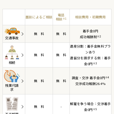
電話
面談によるご相談
相談費用・初期費用
相談
※1
着手金0円
無料
無料
成功報酬制
※2
交通事故
遺産分割：着手金無料プラ
ンあり
無料
無料
遺留分を請求する側：着手
相続
金0円
※3
調査・交渉 着手金0円
※4
無料
無料
交渉成功報酬26.4%
残業代請
求
解雇を争う場合：交渉着手
無料
-
金0円
※5