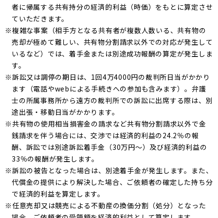
者に帰属する共有持分の経済的利益（時価）をもとに算定させ
ていただきます。
※複雑な事案（相手方となる共有者が複数人数いる、共有物の
売却が極めて難しい、共有物分割請求以外での対応が発生して
いるなど）では、着手金または別途成功報酬の算定が発生しま
す。
※訴訟又は調停の期日は、1回4万4000円の裁判所日当がかかり
ます（電話やwebによる手続きへの参加も含みます）。弁護
士の所属事務所から遠方の裁判所での訴訟に出席する際は、別
途出張・移動日当がかかります。
※共有物の使用相当損害金の請求など共有物分割請求以外で金
銭請求を伴う場合には、交渉では経済的利益の24.2％の報
酬、訴訟では別途訴訟着手金（30万円～）及び経済的利益の
33％の報酬が発生します。
※訴訟の被告となった場合は、別途着手金が発生します。また、
代償金の提供により解決した場合、ご依頼者の確定した持ち分
で経済的利益を算定します。
※任意売却又は競売による不動産の換価分割（処分）となった
場合、ご依頼者の受領額を経済的利益として算定します。