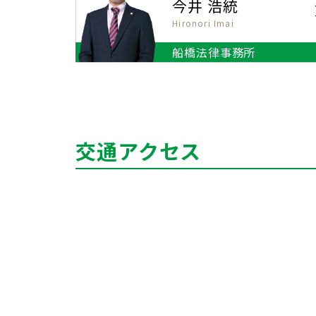
今井 浩統
Hironori Imai
船橋法律事務所
交通アクセス