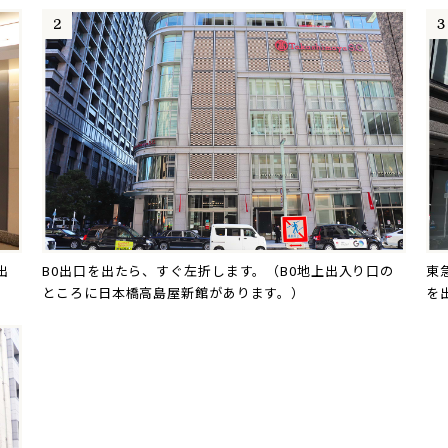
B0出口を出たら、すぐ左折します。（B0地上出入り口の
東
出
ところに日本橋高島屋新館があります。）
を