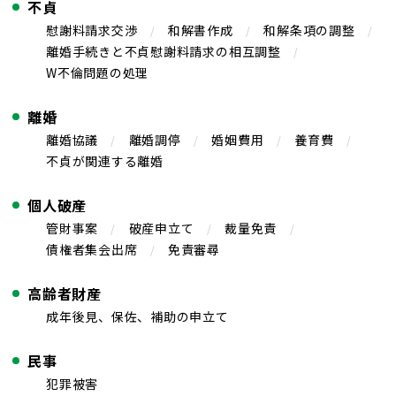
不貞
慰謝料請求交渉
和解書作成
和解条項の調整
離婚手続きと不貞慰謝料請求の相互調整
W不倫問題の処理
離婚
離婚協議
離婚調停
婚姻費用
養育費
不貞が関連する離婚
個人破産
管財事案
破産申立て
裁量免責
債権者集会出席
免責審尋
高齢者財産
成年後見、保佐、補助の申立て
民事
犯罪被害