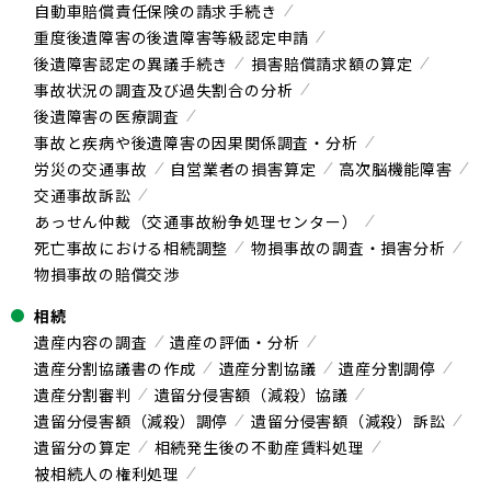
自動車賠償責任保険の請求手続き
重度後遺障害の後遺障害等級認定申請
後遺障害認定の異議手続き
損害賠償請求額の算定
事故状況の調査及び過失割合の分析
後遺障害の医療調査
事故と疾病や後遺障害の因果関係調査・分析
労災の交通事故
自営業者の損害算定
高次脳機能障害
交通事故訴訟
あっせん仲裁（交通事故紛争処理センター）
死亡事故における相続調整
物損事故の調査・損害分析
物損事故の賠償交渉
相続
遺産内容の調査
遺産の評価・分析
遺産分割協議書の作成
遺産分割協議
遺産分割調停
遺産分割審判
遺留分侵害額（減殺）協議
遺留分侵害額（減殺）調停
遺留分侵害額（減殺）訴訟
遺留分の算定
相続発生後の不動産賃料処理
被相続人の権利処理