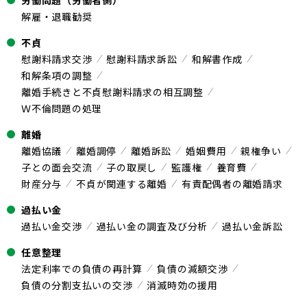
労働問題（労働者側）
解雇・退職勧奨
不貞
慰謝料請求交渉
慰謝料請求訴訟
和解書作成
和解条項の調整
離婚手続きと不貞慰謝料請求の相互調整
Ｗ不倫問題の処理
離婚
離婚協議
離婚調停
離婚訴訟
婚姻費用
親権争い
子との面会交流
子の取戻し
監護権
養育費
財産分与
不貞が関連する離婚
有責配偶者の離婚請求
過払い金
過払い金交渉
過払い金の調査及び分析
過払い金訴訟
任意整理
法定利率での負債の再計算
負債の減額交渉
負債の分割支払いの交渉
消滅時効の援用