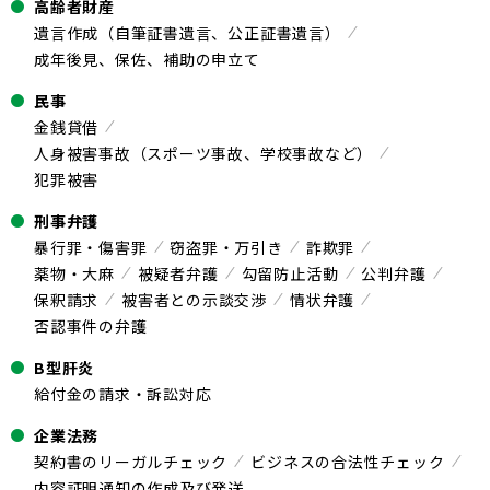
高齢者財産
遺言作成（自筆証書遺言、公正証書遺言）
成年後見、保佐、補助の申立て
民事
金銭貸借
人身被害事故（スポーツ事故、学校事故など）
犯罪被害
刑事弁護
暴行罪・傷害罪
窃盗罪・万引き
詐欺罪
薬物・大麻
被疑者弁護
勾留防止活動
公判弁護
保釈請求
被害者との示談交渉
情状弁護
否認事件の弁護
B型肝炎
給付金の請求・訴訟対応
企業法務
契約書のリーガルチェック
ビジネスの合法性チェック
内容証明通知の作成及び発送