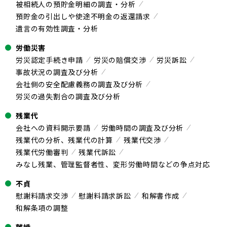
被相続人の預貯金明細の調査・分析
預貯金の引出しや使途不明金の返還請求
遺言の有効性調査・分析
労働災害
労災認定手続き申請
労災の賠償交渉
労災訴訟
事故状況の調査及び分析
会社側の安全配慮義務の調査及び分析
労災の過失割合の調査及び分析
残業代
会社への資料開示要請
労働時間の調査及び分析
残業代の分析、残業代の計算
残業代交渉
残業代労働審判
残業代訴訟
みなし残業、管理監督者性、変形労働時間などの争点対応
不貞
慰謝料請求交渉
慰謝料請求訴訟
和解書作成
和解条項の調整