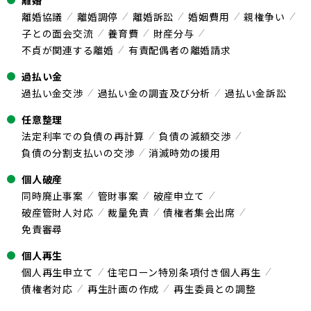
離婚
離婚協議
離婚調停
離婚訴訟
婚姻費用
親権争い
子との面会交流
養育費
財産分与
不貞が関連する離婚
有責配偶者の離婚請求
過払い金
過払い金交渉
過払い金の調査及び分析
過払い金訴訟
任意整理
法定利率での負債の再計算
負債の減額交渉
負債の分割支払いの交渉
消滅時効の援用
個人破産
同時廃止事案
管財事案
破産申立て
破産管財人対応
裁量免責
債権者集会出席
免責審尋
個人再生
個人再生申立て
住宅ローン特別条項付き個人再生
債権者対応
再生計画の作成
再生委員との調整