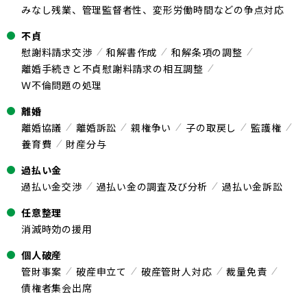
みなし残業、管理監督者性、変形労働時間などの争点対応
不貞
慰謝料請求交渉
和解書作成
和解条項の調整
離婚手続きと不貞慰謝料請求の相互調整
Ｗ不倫問題の処理
離婚
離婚協議
離婚訴訟
親権争い
子の取戻し
監護権
養育費
財産分与
過払い金
過払い金交渉
過払い金の調査及び分析
過払い金訴訟
任意整理
消滅時効の援用
個人破産
管財事案
破産申立て
破産管財人対応
裁量免責
債権者集会出席