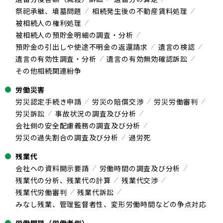
祭祀承継、墳墓問題
相続発生後の不動産賃料処理
被相続人の権利処理
被相続人の預貯金明細の調査・分析
預貯金の引出しや使途不明金の返還請求
遺言の検認
遺言の有効性調査・分析
遺言の有効無効確認訴訟
その他相続関連紛争
労働災害
労災認定手続き申請
労災の賠償交渉
労災労働審判
労災訴訟
事故状況の調査及び分析
会社側の安全配慮義務の調査及び分析
労災の過失割合の調査及び分析
過労死
残業代
会社への資料開示要請
労働時間の調査及び分析
残業代の分析、残業代の計算
残業代交渉
残業代労働審判
残業代訴訟
みなし残業、管理監督者性、変形労働時間などの争点対応