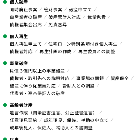
個人破産
同時廃止事案
管財事案
破産申立て
自営業者の破産
破産管財人対応
裁量免責
債権者集会出席
免責審尋
個人再生
個人再生申立て
住宅ローン特別条項付き個人再生
債権者対応
再生計画の作成
再生委員との調整
事業破産
負債３億円以上の事業破産
債権者・取引先への説明対応
事業場の閉鎖
資産保全
破産に伴う従業員対応
管財人との調整
代表者・連帯保証人の破産
高齢者財産
遺言作成（自筆証書遺言、公正証書遺言）
任意後見契約
成年後見、保佐、補助の申立て
成年後見人、保佐人、補助人との諸調整
民事