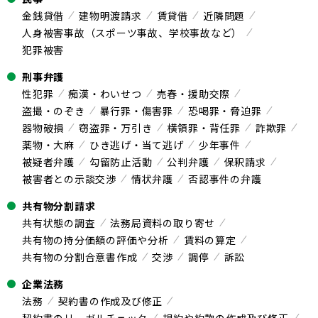
金銭貸借
建物明渡請求
賃貸借
近隣問題
人身被害事故（スポーツ事故、学校事故など）
犯罪被害
刑事弁護
性犯罪
痴漢・わいせつ
売春・援助交際
盗撮・のぞき
暴行罪・傷害罪
恐喝罪・脅迫罪
器物破損
窃盗罪・万引き
横領罪・背任罪
詐欺罪
薬物・大麻
ひき逃げ・当て逃げ
少年事件
被疑者弁護
勾留防止活動
公判弁護
保釈請求
被害者との示談交渉
情状弁護
否認事件の弁護
共有物分割請求
共有状態の調査
法務局資料の取り寄せ
共有物の持分価額の評価や分析
賃料の算定
共有物の分割合意書作成
交渉
調停
訴訟
企業法務
法務
契約書の作成及び修正