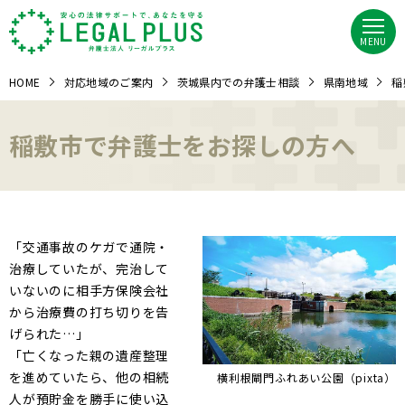
MENU
HOME
対応地域のご案内
茨城県内での弁護士相談
県南地域
稲
稲敷市で弁護士をお探しの方へ
「交通事故のケガで通院・
治療していたが、完治して
いないのに相手方保険会社
から治療費の打ち切りを告
げられた…」
「亡くなった親の遺産整理
を進めていたら、他の相続
横利根閘門ふれあい公園（pixta）
人が預貯金を勝手に使い込