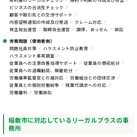
契約書のリーガルチェック
規約や約款の作成及び修正
ビジネスの合法性チェック
顧客や取引先との交渉サポート
内容証明通知の作成及び発送
クレーム対応
株主総会運営
取締役会運営
調停、あっせん
訴訟
労務問題（使用者側）
問題社員対策
ハラスメント防止教育
ハラスメント事実調査
従業員への注意改善指導サポート
従業員の懲戒処分
従業員への退職勧奨、解雇処分
労働基準監督官との諸対応
労働組合との団体交渉
従業員との個別労働紛争
残業代請求への対応
労働審判
労働訴訟
稲敷市に対応しているリーガルプラスの事
務所