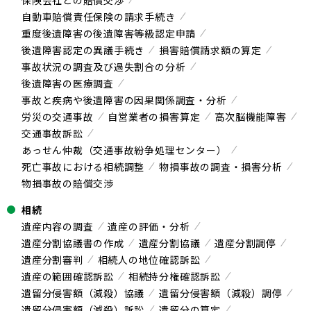
保険会社との賠償交渉
自動車賠償責任保険の請求手続き
重度後遺障害の後遺障害等級認定申請
後遺障害認定の異議手続き
損害賠償請求額の算定
事故状況の調査及び過失割合の分析
後遺障害の医療調査
事故と疾病や後遺障害の因果関係調査・分析
労災の交通事故
自営業者の損害算定
高次脳機能障害
交通事故訴訟
あっせん仲裁（交通事故紛争処理センター）
死亡事故における相続調整
物損事故の調査・損害分析
物損事故の賠償交渉
相続
遺産内容の調査
遺産の評価・分析
遺産分割協議書の作成
遺産分割協議
遺産分割調停
遺産分割審判
相続人の地位確認訴訟
遺産の範囲確認訴訟
相続持分権確認訴訟
遺留分侵害額（減殺）協議
遺留分侵害額（減殺）調停
遺留分侵害額（減殺）訴訟
遺留分の算定