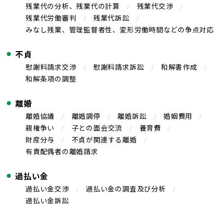
残業代の分析、残業代の計算
残業代交渉
残業代労働審判
残業代訴訟
みなし残業、管理監督者性、変形労働時間などの争点対応
不貞
慰謝料請求交渉
慰謝料請求訴訟
和解書作成
和解条項の調整
離婚
離婚協議
離婚調停
離婚訴訟
婚姻費用
親権争い
子との面会交流
養育費
財産分与
不貞が関連する離婚
有責配偶者の離婚請求
過払い金
過払い金交渉
過払い金の調査及び分析
過払い金訴訟