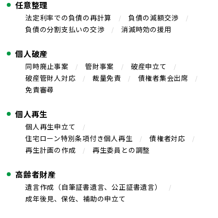
任意整理
法定利率での負債の再計算
負債の減額交渉
負債の分割支払いの交渉
消滅時効の援用
個人破産
同時廃止事案
管財事案
破産申立て
破産管財人対応
裁量免責
債権者集会出席
免責審尋
個人再生
個人再生申立て
住宅ローン特別条項付き個人再生
債権者対応
再生計画の作成
再生委員との調整
高齢者財産
遺言作成（自筆証書遺言、公正証書遺言）
成年後見、保佐、補助の申立て