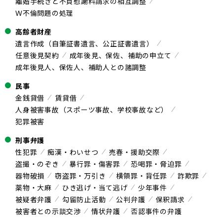
離婚手続きと不貞慰謝料請求の相互調整
Ｗ不倫問題の処理
高齢者財産
遺言作成（自筆証書遺言、公正証書遺言）
任意後見契約
成年後見、保佐、補助の申立て
成年後見人、保佐人、補助人との諸調整
民事
金銭貸借
賃貸借
人身被害事故（スポーツ事故、学校事故など）
犯罪被害
刑事弁護
性犯罪
痴漢・わいせつ
売春・援助交際
盗撮・のぞき
暴行罪・傷害罪
恐喝罪・脅迫罪
器物破損
窃盗罪・万引き
横領罪・背任罪
詐欺罪
薬物・大麻
ひき逃げ・当て逃げ
少年事件
被疑者弁護
勾留防止活動
公判弁護
保釈請求
被害者との示談交渉
情状弁護
否認事件の弁護