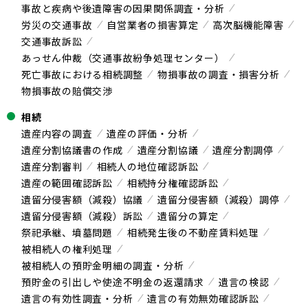
事故と疾病や後遺障害の因果関係調査・分析
労災の交通事故
自営業者の損害算定
高次脳機能障害
交通事故訴訟
あっせん仲裁（交通事故紛争処理センター）
死亡事故における相続調整
物損事故の調査・損害分析
物損事故の賠償交渉
相続
遺産内容の調査
遺産の評価・分析
遺産分割協議書の作成
遺産分割協議
遺産分割調停
遺産分割審判
相続人の地位確認訴訟
遺産の範囲確認訴訟
相続持分権確認訴訟
遺留分侵害額（減殺）協議
遺留分侵害額（減殺）調停
遺留分侵害額（減殺）訴訟
遺留分の算定
祭祀承継、墳墓問題
相続発生後の不動産賃料処理
被相続人の権利処理
被相続人の預貯金明細の調査・分析
預貯金の引出しや使途不明金の返還請求
遺言の検認
遺言の有効性調査・分析
遺言の有効無効確認訴訟