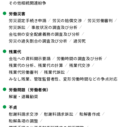
その他相続関連紛争
労働災害
労災認定手続き申請
労災の賠償交渉
労災労働審判
労災訴訟
事故状況の調査及び分析
会社側の安全配慮義務の調査及び分析
労災の過失割合の調査及び分析
過労死
残業代
会社への資料開示要請
労働時間の調査及び分析
残業代の分析、残業代の計算
残業代交渉
残業代労働審判
残業代訴訟
みなし残業、管理監督者性、変形労働時間などの争点対応
労働問題（労働者側）
解雇・退職勧奨
不貞
慰謝料請求交渉
慰謝料請求訴訟
和解書作成
和解条項の調整