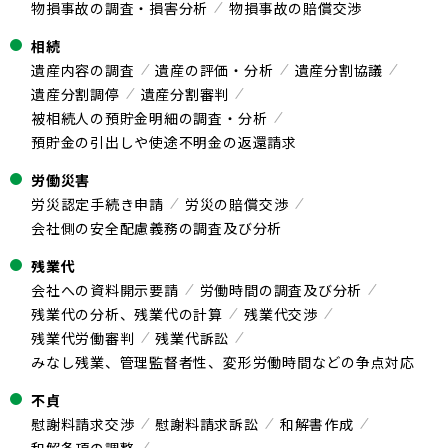
物損事故の調査・損害分析
物損事故の賠償交渉
相続
遺産内容の調査
遺産の評価・分析
遺産分割協議
遺産分割調停
遺産分割審判
被相続人の預貯金明細の調査・分析
預貯金の引出しや使途不明金の返還請求
労働災害
労災認定手続き申請
労災の賠償交渉
会社側の安全配慮義務の調査及び分析
残業代
会社への資料開示要請
労働時間の調査及び分析
残業代の分析、残業代の計算
残業代交渉
残業代労働審判
残業代訴訟
みなし残業、管理監督者性、変形労働時間などの争点対応
不貞
慰謝料請求交渉
慰謝料請求訴訟
和解書作成
和解条項の調整