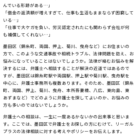
んでいる形跡がある…」
「借金の返済額が増えすぎて、仕事も生活もままならず困窮して
いる…」
「仕事で大ケガを負い、労災認定されたにも関わらず会社が何
も補償してくれない…」
墨田区（錦糸町、両国、押上、菊川、曳舟など）にお住まいの
方で、このような交通事故や相続トラブル、法律問題を抱え、お
悩みになっていることはないでしょうか。法律が絡むお悩みを解
決するには、弁護士へ相談することが解決の近道ではあるので
すが、墨田区は錦糸町駅や両国駅、押上駅や菊川駅、曳舟駅を
中心に、弁護士事務所も複数あります。そのため、墨田区（錦糸
町、両国、押上、菊川、曳舟、本所吾妻橋、八広、東向島、東
あずまなど）でどのように弁護士を探してよいのか、お悩みの
方も多いのではないでしょうか。
弁護士への相談は、一生に一度あるかないかの出来事と思いま
す。ここでは、墨田区で弁護士をお探しの方にむけて、リーガル
プラスの法律相談に対する考えやポリシーをお伝えします。