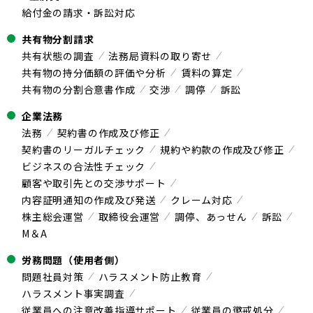
給付金の請求・訴訟対応
共有物分割請求
共有状態の調査
法務局資料の取り寄せ
共有物の持分価額の評価や分析
賃料の算定
共有物の分割合意書作成
交渉
調停
訴訟
企業法務
法務
契約書の作成及び修正
契約書のリーガルチェック
規約や約款の作成及び修正
ビジネスの合法性チェック
顧客や取引先との交渉サポート
内容証明通知の作成及び発送
クレーム対応
株主総会運営
取締役会運営
調停、あっせん
訴訟
M＆A
労務問題（使用者側）
問題社員対策
ハラスメント防止教育
ハラスメント事実調査
従業員への注意改善指導サポート
従業員の懲戒処分