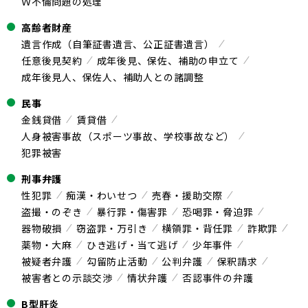
Ｗ不倫問題の処理
高齢者財産
遺言作成（自筆証書遺言、公正証書遺言）
任意後見契約
成年後見、保佐、補助の申立て
成年後見人、保佐人、補助人との諸調整
民事
金銭貸借
賃貸借
人身被害事故（スポーツ事故、学校事故など）
犯罪被害
刑事弁護
性犯罪
痴漢・わいせつ
売春・援助交際
盗撮・のぞき
暴行罪・傷害罪
恐喝罪・脅迫罪
器物破損
窃盗罪・万引き
横領罪・背任罪
詐欺罪
薬物・大麻
ひき逃げ・当て逃げ
少年事件
被疑者弁護
勾留防止活動
公判弁護
保釈請求
被害者との示談交渉
情状弁護
否認事件の弁護
B型肝炎