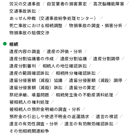
労災の交通事故
自営業者の損害算定
高次脳機能障害
交通事故訴訟
あっせん仲裁（交通事故紛争処理センター）
死亡事故における相続調整
物損事故の調査・損害分析
物損事故の賠償交渉
相続
遺産内容の調査
遺産の評価・分析
遺産分割協議書の作成
遺産分割協議
遺産分割調停
遺産分割審判
相続人の地位確認訴訟
遺産の範囲確認訴訟
相続持分権確認訴訟
遺留分侵害額（減殺）協議
遺留分侵害額（減殺）調停
遺留分侵害額（減殺）訴訟
遺留分の算定
祭祀承継、墳墓問題
相続発生後の不動産賃料処理
被相続人の権利処理
被相続人の預貯金明細の調査・分析
預貯金の引出しや使途不明金の返還請求
遺言の検認
遺言の有効性調査・分析
遺言の有効無効確認訴訟
その他相続関連紛争