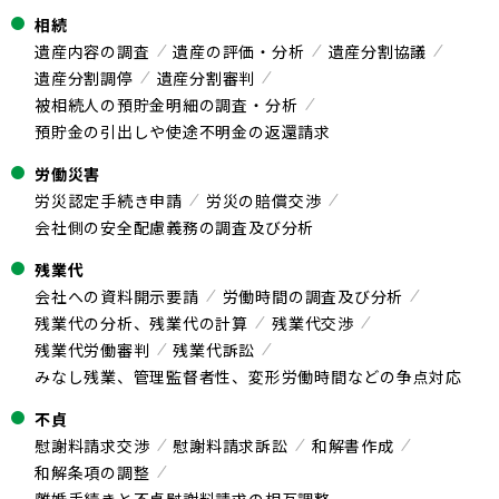
相続
遺産内容の調査
遺産の評価・分析
遺産分割協議
遺産分割調停
遺産分割審判
被相続人の預貯金明細の調査・分析
預貯金の引出しや使途不明金の返還請求
労働災害
労災認定手続き申請
労災の賠償交渉
会社側の安全配慮義務の調査及び分析
残業代
会社への資料開示要請
労働時間の調査及び分析
残業代の分析、残業代の計算
残業代交渉
残業代労働審判
残業代訴訟
みなし残業、管理監督者性、変形労働時間などの争点対応
不貞
慰謝料請求交渉
慰謝料請求訴訟
和解書作成
和解条項の調整
離婚手続きと不貞慰謝料請求の相互調整