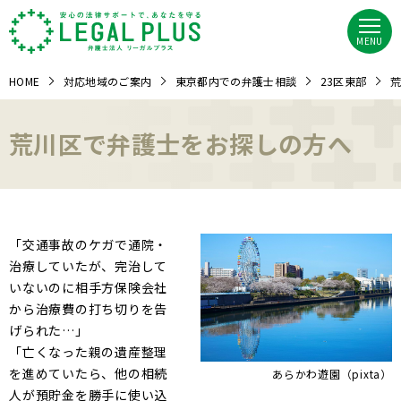
MENU
HOME
対応地域のご案内
東京都内での弁護士相談
23区東部
荒
荒川区で弁護士をお探しの方へ
「交通事故のケガで通院・
治療していたが、完治して
いないのに相手方保険会社
から治療費の打ち切りを告
げられた…」
「亡くなった親の遺産整理
を進めていたら、他の相続
あらかわ遊園（pixta）
人が預貯金を勝手に使い込