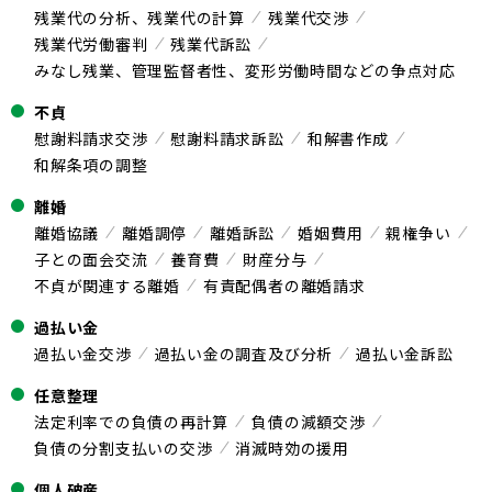
残業代の分析、残業代の計算
残業代交渉
残業代労働審判
残業代訴訟
みなし残業、管理監督者性、変形労働時間などの争点対応
不貞
慰謝料請求交渉
慰謝料請求訴訟
和解書作成
和解条項の調整
離婚
離婚協議
離婚調停
離婚訴訟
婚姻費用
親権争い
子との面会交流
養育費
財産分与
不貞が関連する離婚
有責配偶者の離婚請求
過払い金
過払い金交渉
過払い金の調査及び分析
過払い金訴訟
任意整理
法定利率での負債の再計算
負債の減額交渉
負債の分割支払いの交渉
消滅時効の援用
個人破産