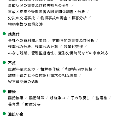
事故状況の調査及び過失割合の分析
事故と疾病や後遺障害の因果関係調査・分析
労災の交通事故
物損事故の調査・損害分析
物損事故の賠償交渉
残業代
会社への資料開示要請
労働時間の調査及び分析
残業代の分析、残業代の計算
残業代交渉
みなし残業、管理監督者性、変形労働時間などの争点対応
不貞
慰謝料請求交渉
和解書作成
和解条項の調整
離婚手続きと不貞慰謝料請求の相互調整
Ｗ不倫問題の処理
離婚
離婚協議
離婚訴訟
親権争い
子の取戻し
監護権
養育費
財産分与
過払い金