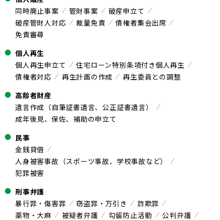
同時廃止事案
管財事案
破産申立て
破産管財人対応
裁量免責
債権者集会出席
免責審尋
個人再生
個人再生申立て
住宅ローン特別条項付き個人再生
債権者対応
再生計画の作成
再生委員との調整
高齢者財産
遺言作成（自筆証書遺言、公正証書遺言）
成年後見、保佐、補助の申立て
民事
金銭貸借
人身被害事故（スポーツ事故、学校事故など）
犯罪被害
刑事弁護
暴行罪・傷害罪
窃盗罪・万引き
詐欺罪
薬物・大麻
被疑者弁護
勾留防止活動
公判弁護