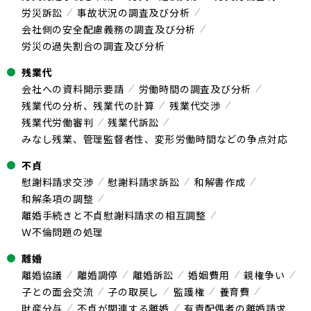
労災訴訟
事故状況の調査及び分析
会社側の安全配慮義務の調査及び分析
労災の過失割合の調査及び分析
残業代
会社への資料開示要請
労働時間の調査及び分析
残業代の分析、残業代の計算
残業代交渉
残業代労働審判
残業代訴訟
みなし残業、管理監督者性、変形労働時間などの争点対応
不貞
慰謝料請求交渉
慰謝料請求訴訟
和解書作成
和解条項の調整
離婚手続きと不貞慰謝料請求の相互調整
Ｗ不倫問題の処理
離婚
離婚協議
離婚調停
離婚訴訟
婚姻費用
親権争い
子との面会交流
子の取戻し
監護権
養育費
財産分与
不貞が関連する離婚
有責配偶者の離婚請求