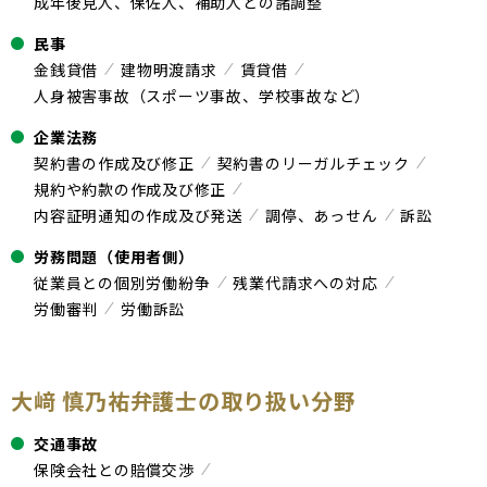
成年後見人、保佐人、補助人との諸調整
民事
金銭貸借
建物明渡請求
賃貸借
人身被害事故（スポーツ事故、学校事故など）
企業法務
契約書の作成及び修正
契約書のリーガルチェック
規約や約款の作成及び修正
内容証明通知の作成及び発送
調停、あっせん
訴訟
労務問題（使用者側）
従業員との個別労働紛争
残業代請求への対応
労働審判
労働訴訟
大﨑 慎乃祐弁護士の取り扱い分野
交通事故
保険会社との賠償交渉