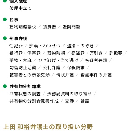
個人破産
破産申立て
民事
建物明渡請求
賃貸借
近隣問題
刑事弁護
性犯罪
痴漢・わいせつ
盗撮・のぞき
暴行罪・傷害罪
器物破損
窃盗罪・万引き
詐欺罪
薬物・大麻
ひき逃げ・当て逃げ
被疑者弁護
勾留防止活動
公判弁護
保釈請求
被害者との示談交渉
情状弁護
否認事件の弁護
共有物分割請求
共有状態の調査
法務局資料の取り寄せ
共有物の分割合意書作成
交渉
訴訟
上田 和裕弁護士の取り扱い分野