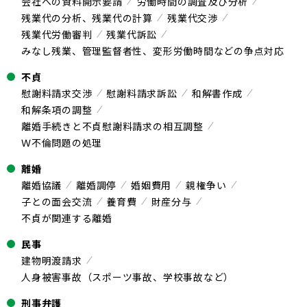
会社への資料開示要請
労働時間の調査及び分析
残業代の分析、残業代の計算
残業代交渉
残業代労働審判
残業代訴訟
みなし残業、管理監督者性、変形労働時間などの争点対応
不貞
慰謝料請求交渉
慰謝料請求訴訟
和解書作成
和解条項の調整
離婚手続きと不貞慰謝料請求の相互調整
Ｗ不倫問題の処理
離婚
離婚協議
離婚調停
婚姻費用
親権争い
子との面会交流
養育費
財産分与
不貞が関連する離婚
民事
建物明渡請求
人身被害事故（スポーツ事故、学校事故など）
刑事弁護