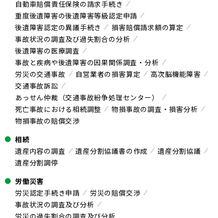
自動車賠償責任保険の請求手続き
重度後遺障害の後遺障害等級認定申請
後遺障害認定の異議手続き
損害賠償請求額の算定
事故状況の調査及び過失割合の分析
後遺障害の医療調査
事故と疾病や後遺障害の因果関係調査・分析
労災の交通事故
自営業者の損害算定
高次脳機能障害
交通事故訴訟
あっせん仲裁（交通事故紛争処理センター）
死亡事故における相続調整
物損事故の調査・損害分析
物損事故の賠償交渉
相続
遺産内容の調査
遺産分割協議書の作成
遺産分割協議
遺産分割調停
労働災害
労災認定手続き申請
労災の賠償交渉
事故状況の調査及び分析
労災の過失割合の調査及び分析