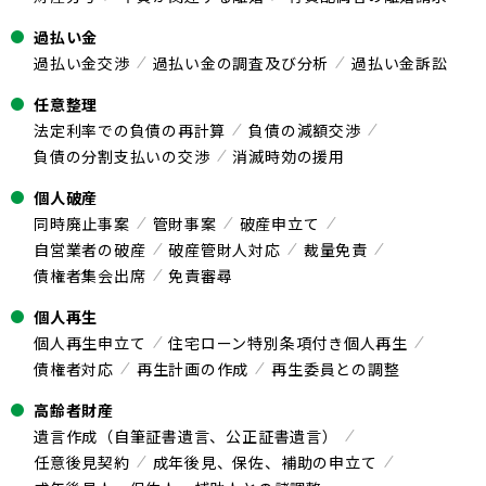
過払い金
過払い金交渉
過払い金の調査及び分析
過払い金訴訟
任意整理
法定利率での負債の再計算
負債の減額交渉
負債の分割支払いの交渉
消滅時効の援用
個人破産
同時廃止事案
管財事案
破産申立て
自営業者の破産
破産管財人対応
裁量免責
債権者集会出席
免責審尋
個人再生
個人再生申立て
住宅ローン特別条項付き個人再生
債権者対応
再生計画の作成
再生委員との調整
高齢者財産
遺言作成（自筆証書遺言、公正証書遺言）
任意後見契約
成年後見、保佐、補助の申立て