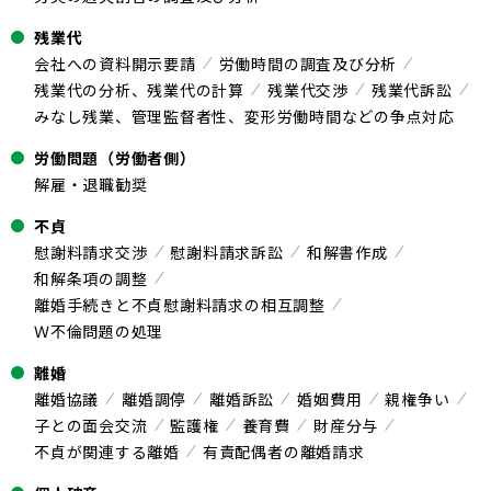
残業代
会社への資料開示要請
労働時間の調査及び分析
残業代の分析、残業代の計算
残業代交渉
残業代訴訟
みなし残業、管理監督者性、変形労働時間などの争点対応
労働問題（労働者側）
解雇・退職勧奨
不貞
慰謝料請求交渉
慰謝料請求訴訟
和解書作成
和解条項の調整
離婚手続きと不貞慰謝料請求の相互調整
Ｗ不倫問題の処理
離婚
離婚協議
離婚調停
離婚訴訟
婚姻費用
親権争い
子との面会交流
監護権
養育費
財産分与
不貞が関連する離婚
有責配偶者の離婚請求