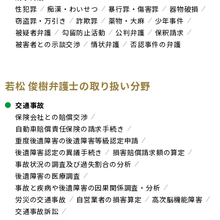
性犯罪
痴漢・わいせつ
暴行罪・傷害罪
器物破損
窃盗罪・万引き
詐欺罪
薬物・大麻
少年事件
被疑者弁護
勾留防止活動
公判弁護
保釈請求
被害者との示談交渉
情状弁護
否認事件の弁護
若松 俊樹弁護士の取り扱い分野
交通事故
保険会社との賠償交渉
自動車賠償責任保険の請求手続き
重度後遺障害の後遺障害等級認定申請
後遺障害認定の異議手続き
損害賠償請求額の算定
事故状況の調査及び過失割合の分析
後遺障害の医療調査
事故と疾病や後遺障害の因果関係調査・分析
労災の交通事故
自営業者の損害算定
高次脳機能障害
交通事故訴訟