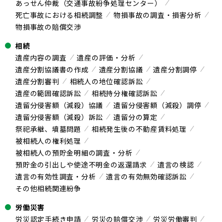
あっせん仲裁（交通事故紛争処理センター）
死亡事故における相続調整
物損事故の調査・損害分析
物損事故の賠償交渉
相続
遺産内容の調査
遺産の評価・分析
遺産分割協議書の作成
遺産分割協議
遺産分割調停
遺産分割審判
相続人の地位確認訴訟
遺産の範囲確認訴訟
相続持分権確認訴訟
遺留分侵害額（減殺）協議
遺留分侵害額（減殺）調停
遺留分侵害額（減殺）訴訟
遺留分の算定
祭祀承継、墳墓問題
相続発生後の不動産賃料処理
被相続人の権利処理
被相続人の預貯金明細の調査・分析
預貯金の引出しや使途不明金の返還請求
遺言の検認
遺言の有効性調査・分析
遺言の有効無効確認訴訟
その他相続関連紛争
労働災害
労災認定手続き申請
労災の賠償交渉
労災労働審判