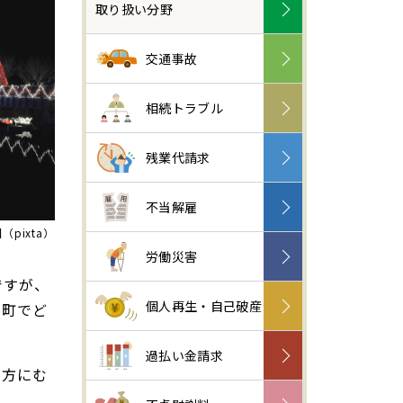
取り扱い分野
交通事故
相続トラブル
残業代請求
不当解雇
pixta）
労働災害
ですが、
個人再生・自己破産
内町でど
過払い金請求
の方にむ