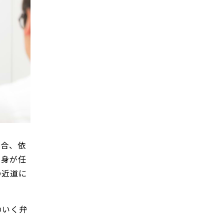
場合、依
自身が任
の近道に
のいく弁