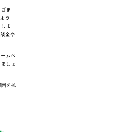
まざま
じよう
めしま
示談金や
ホームペ
しましょ
範囲を拡