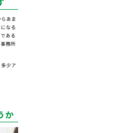
す
からあま
変になる
いである
士事務所
、多少ア
うか