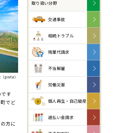
取り扱い分野
交通事故
相続トラブル
残業代請求
不当解雇
pixta）
労働災害
のです
個人再生・自己破産
光町でど
過払い金請求
しの方に