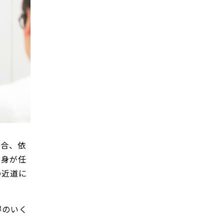
場合、依
自身が任
の近道に
得のいく