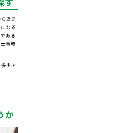
探す
からあま
変になる
いである
護士事務
、多少ア
うか