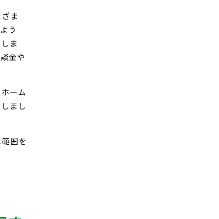
まざま
じよう
めしま
示談金や
をホーム
クしまし
に範囲を