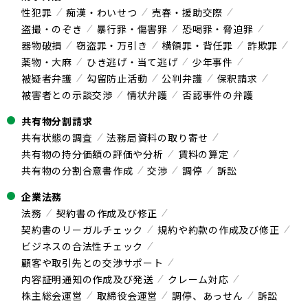
性犯罪
痴漢・わいせつ
売春・援助交際
盗撮・のぞき
暴行罪・傷害罪
恐喝罪・脅迫罪
器物破損
窃盗罪・万引き
横領罪・背任罪
詐欺罪
薬物・大麻
ひき逃げ・当て逃げ
少年事件
被疑者弁護
勾留防止活動
公判弁護
保釈請求
被害者との示談交渉
情状弁護
否認事件の弁護
共有物分割請求
共有状態の調査
法務局資料の取り寄せ
共有物の持分価額の評価や分析
賃料の算定
共有物の分割合意書作成
交渉
調停
訴訟
企業法務
法務
契約書の作成及び修正
契約書のリーガルチェック
規約や約款の作成及び修正
ビジネスの合法性チェック
顧客や取引先との交渉サポート
内容証明通知の作成及び発送
クレーム対応
株主総会運営
取締役会運営
調停、あっせん
訴訟