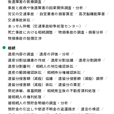
後遺障害の医療調査
事故と疾病や後遺障害の因果関係調査・分析
労災の交通事故
自営業者の損害算定
高次脳機能障害
交通事故訴訟
あっせん仲裁（交通事故紛争処理センター）
死亡事故における相続調整
物損事故の調査・損害分析
物損事故の賠償交渉
相続
遺産内容の調査
遺産の評価・分析
遺産分割協議書の作成
遺産分割協議
遺産分割調停
遺産分割審判
相続人の地位確認訴訟
遺産の範囲確認訴訟
相続持分権確認訴訟
遺留分侵害額（減殺）協議
遺留分侵害額（減殺）調停
遺留分侵害額（減殺）訴訟
遺留分の算定
祭祀承継、墳墓問題
相続発生後の不動産賃料処理
被相続人の権利処理
被相続人の預貯金明細の調査・分析
預貯金の引出しや使途不明金の返還請求
遺言の検認