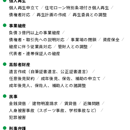
個人再生
個人再生申立て
住宅ローン特別条項付き個人再生
債権者対応
再生計画の作成
再生委員との調整
事業破産
負債３億円以上の事業破産
債権者・取引先への説明対応
事業場の閉鎖
資産保全
破産に伴う従業員対応
管財人との調整
代表者・連帯保証人の破産
高齢者財産
遺言作成（自筆証書遺言、公正証書遺言）
任意後見契約
成年後見、保佐、補助の申立て
成年後見人、保佐人、補助人との諸調整
民事
金銭貸借
建物明渡請求
賃貸借
近隣問題
人身被害事故（スポーツ事故、学校事故など）
犯罪被害
刑事弁護