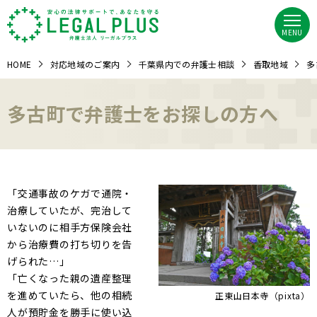
MENU
HOME
対応地域のご案内
千葉県内での弁護士相談
香取地域
多
多古町で弁護士をお探しの方へ
「交通事故のケガで通院・
治療していたが、完治して
いないのに相手方保険会社
から治療費の打ち切りを告
げられた…」
「亡くなった親の遺産整理
を進めていたら、他の相続
正東山日本寺（pixta）
人が預貯金を勝手に使い込