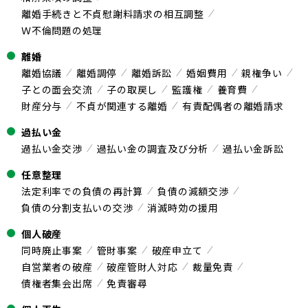
離婚手続きと不貞慰謝料請求の相互調整
Ｗ不倫問題の処理
離婚
離婚協議
離婚調停
離婚訴訟
婚姻費用
親権争い
子との面会交流
子の取戻し
監護権
養育費
財産分与
不貞が関連する離婚
有責配偶者の離婚請求
過払い金
過払い金交渉
過払い金の調査及び分析
過払い金訴訟
任意整理
法定利率での負債の再計算
負債の減額交渉
負債の分割支払いの交渉
消滅時効の援用
個人破産
同時廃止事案
管財事案
破産申立て
自営業者の破産
破産管財人対応
裁量免責
債権者集会出席
免責審尋