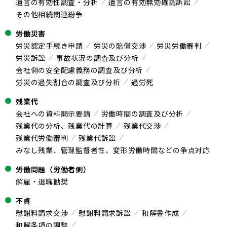
遺言の有効性調査・分析
遺言の有効無効確認訴訟
その他相続関連紛争
労働災害
労災認定手続き申請
労災の賠償交渉
労災労働審判
労災訴訟
事故状況の調査及び分析
会社側の安全配慮義務の調査及び分析
労災の過失割合の調査及び分析
過労死
残業代
会社への資料開示要請
労働時間の調査及び分析
残業代の分析、残業代の計算
残業代交渉
残業代労働審判
残業代訴訟
みなし残業、管理監督者性、変形労働時間などの争点対応
労働問題（労働者側）
解雇・退職勧奨
不貞
慰謝料請求交渉
慰謝料請求訴訟
和解書作成
和解条項の調整