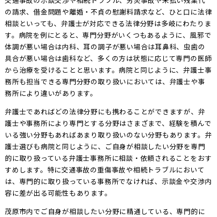
交通事故の示談交渉や相続トラブル、労災事故や未払い残業代
の請求、借金問題や離婚・不貞の慰謝料請求など、ひと口に法律
相談といっても、弁護士が対応できる法律分野は多岐にわたりま
す。病院を例にとると、専門分野がいくつもあるように、風邪で
体調が悪い場合は内科、耳の調子が悪い場合は耳鼻科、虫歯の
具合が悪い場合は歯科など、多くの方は状態に応じて専門の医師
から治療を受けることと思います。病院と同じように、弁護士事
務所も担当できる専門分野の取り扱いにおいては、弁護士や事
務所により違いがあります。
弁護士であればどの法律分野にも携わることができますが、弁
護士や事務所により専門とする分野はさまざまで、経験を積んで
いる強い分野もあればあまり取り扱いのない分野もあります。弁
護士選びも病院と同じように、ご自身が相談したい分野を専門
的に取り扱っている弁護士事務所に相談・依頼されることをおす
すめします。特に交通事故の重傷事故や相続トラブルにおいて
は、専門的に取り扱っている事務所でなければ、示談金や交渉内
容に差が出る可能性もあります。
茂原市内でご自身が相談したい分野に精通している、専門的に