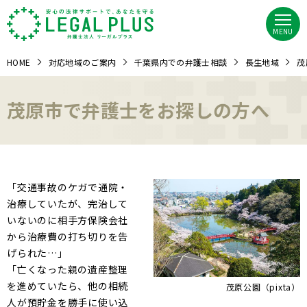
MENU
HOME
対応地域のご案内
千葉県内での弁護士相談
長生地域
茂
茂原市で弁護士をお探しの方へ
「交通事故のケガで通院・
治療していたが、完治して
いないのに相手方保険会社
から治療費の打ち切りを告
げられた…」
「亡くなった親の遺産整理
を進めていたら、他の相続
茂原公園（pixta）
人が預貯金を勝手に使い込