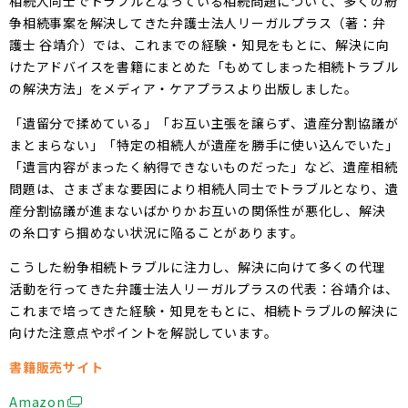
相続人同士でトラブルとなっている相続問題について、多くの紛
争相続事案を解決してきた弁護士法人リーガルプラス（著：弁
護士 谷靖介）では、これまでの経験・知見をもとに、解決に向
けたアドバイスを書籍にまとめた「もめてしまった相続トラブル
の解決方法」をメディア・ケアプラスより出版しました。
「遺留分で揉めている」「お互い主張を譲らず、遺産分割協議が
まとまらない」「特定の相続人が遺産を勝手に使い込んでいた」
「遺言内容がまったく納得できないものだった」など、遺産相続
問題は、さまざまな要因により相続人同士でトラブルとなり、遺
産分割協議が進まないばかりかお互いの関係性が悪化し、解決
の糸口すら掴めない状況に陥ることがあります。
こうした紛争相続トラブルに注力し、解決に向けて多くの代理
活動を行ってきた弁護士法人リーガルプラスの代表：谷靖介は、
これまで培ってきた経験・知見をもとに、相続トラブルの解決に
向けた注意点やポイントを解説しています。
書籍販売サイト
Amazon