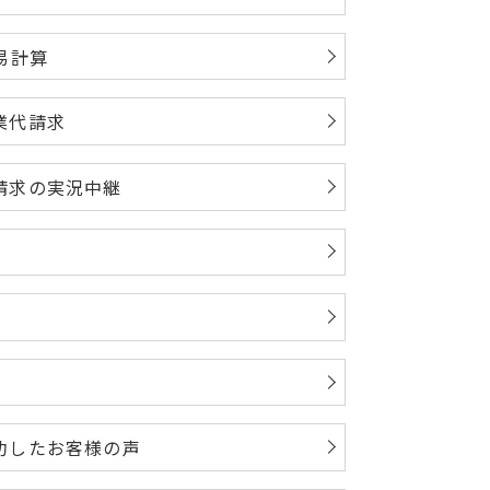
易計算
業代請求
請求の実況中継
功したお客様の声