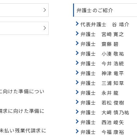
弁護士のご紹介
代表弁護士 谷 靖介
弁護士 宮崎 寛之
弁護士 齋藤 碧
弁護士 小湊 敬祐
弁護士 今井 浩統
弁護士 神津 竜平
弁護士 三浦 知草
に向けた準備につい
弁護士 永井 龍
弁護士 若松 俊樹
請求に向けた準備に
弁護士 大﨑 慎乃祐
弁護士 西池 峻矢
る未払い残業代請求に
弁護士 今福 康裕