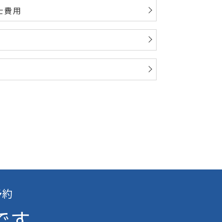
士費用
予約
です