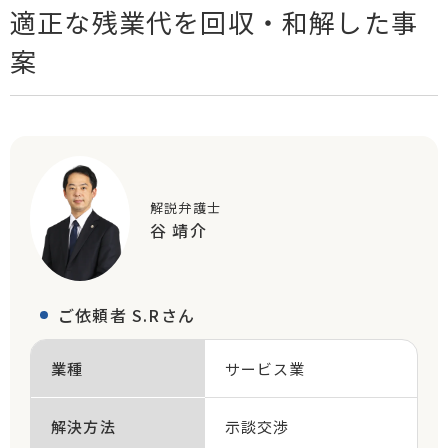
適正な残業代を回収・和解した事
案
解説弁護士
谷 靖介
ご依頼者 S.Rさん
業種
サービス業
解決方法
示談交渉