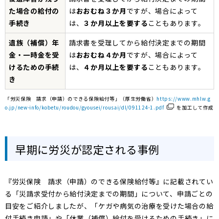
た場合の給付の
は
おおむね３か月
ですが、場合によって
手続き
は、
３か月以上を要する
こともあります。
遺族（補償）年
請求書を受理してから給付決定までの期間
金・一時金を受
は
おおむね４か月
ですが、場合によって
けるための手続
は、
４か月以上を要する
こともあります。
き
「労災保険 請求（申請）のできる保険給付等」（厚生労働省）
https://www.mhlw.g
o.jp/new-info/kobetu/roudou/gyousei/rousai/dl/091124-1.pdf
を加工して作成
早期に労災が認定される事例
『労災保険 請求（申請）のできる保険給付等』に記載されてい
る「災請求受付から給付決定までの期間」について、申請ごとの
目安をご紹介しましたが、「ケガや病気の治療を受けた場合の給
付手続き申請」や「休業（補償）給付を受けるための手続き」に