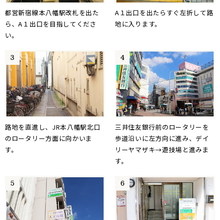
都営新宿線本八幡駅改札を出た
A１出口を出たらすぐ左折して路
ら、A１出口を目指してくださ
地に入ります。
い。
路地を直進し、JR本八幡駅北口
三井住友銀行前のロータリーを
のロータリー方面に向かいま
歩道沿いに左方向に進み、デイ
す。
リーヤマザキ→遊技場と進みま
す。