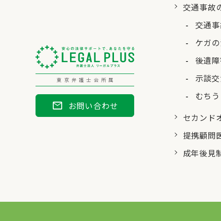
交通事故
交通事
ケガの
後遺障
示談交
東京弁護士会所属
むちう
mail
お問い合わせ
セカンド
提携顧問
成年後見