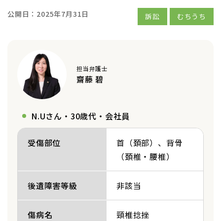
公開日：
2025年7月31日
訴訟
むちうち
担当弁護士
齋藤 碧
N.Uさん・30歳代・会社員
受傷部位
首（頚部）
背骨
（頚椎・腰椎）
後遺障害等級
非該当
傷病名
頸椎捻挫