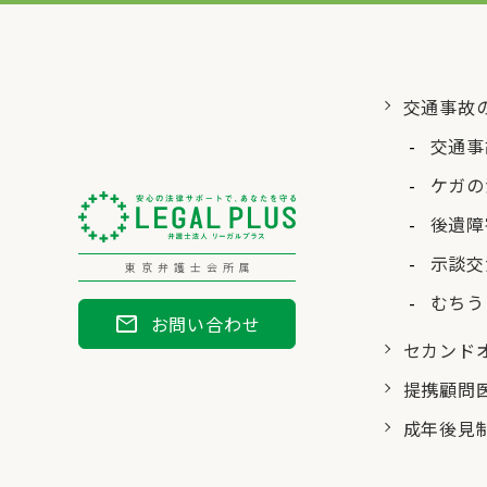
交通事故
交通事
ケガの
後遺障
示談交
東京弁護士会所属
むちう
mail
お問い合わせ
セカンド
提携顧問
成年後見