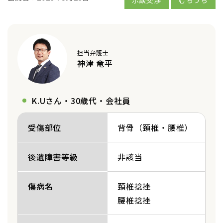
担当弁護士
神津 竜平
K.Uさん・30歳代・会社員
受傷部位
背骨（頚椎・腰椎）
後遺障害等級
非該当
傷病名
頚椎捻挫
腰椎捻挫