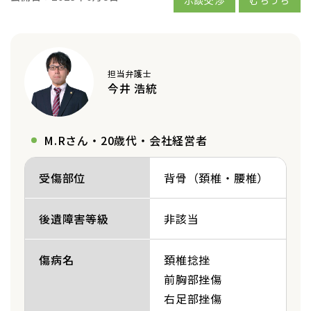
担当弁護士
今井 浩統
M.Rさん・20歳代・会社経営者
受傷部位
背骨（頚椎・腰椎）
後遺障害等級
非該当
傷病名
頚椎捻挫
前胸部挫傷
右足部挫傷