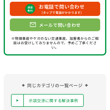
お電話で問い合わせ
通話
無料
［タップで電話がかかります］
mail
メールで問い合わせ
※物損事故やケガのない交通事故、加害者からのご相
談はお受けしておりませんので、予めご了承くださ
い。
同じカテゴリの一覧ページ
示談交渉に関する解決事例