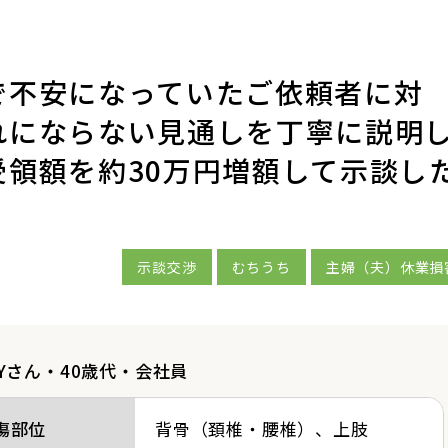
で不安になっていたご依頼者に対
れにならない見通しを丁寧に説明
領額を約30万円増額して示談し
示談交渉
むちうち
主婦（夫）休業損
.Yさん・40歳代・会社員
傷部位
背骨（頚椎・腰椎）
上肢