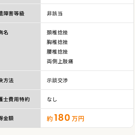
遺障害等級
非該当
病名
頚椎捻挫
胸椎捻挫
腰椎捻挫
両側上肢痛
決方法
示談交渉
護士費用特約
なし
180
約
万円
得金額