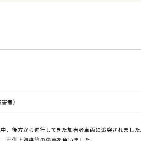
被害者）
停車中、後方から進行してきた加害者車両に追突されました
挫、両側上肢痛等の傷害を負いました。