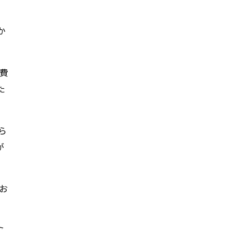
か
各費
た
ら
が
お
ら