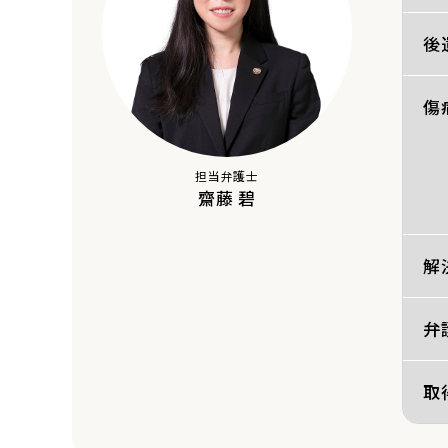
後
傷
担当弁護士
齋藤 碧
解
弁
取