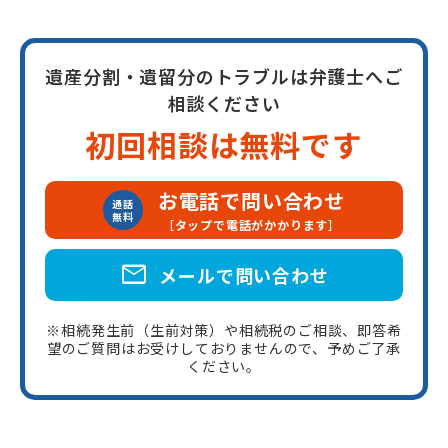
遺産分割・遺留分のトラブルは弁護士へご
相談ください
初回相談は無料です
お電話で問い合わせ
通話
無料
［タップで電話がかかります］
mail
メールで問い合わせ
※相続発生前（生前対策）や相続税のご相談、即答希
望のご質問はお受けしておりませんので、予めご了承
ください。