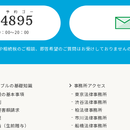
 予約ゴー
-4895
：00〜20：00
や相続税のご相談、即答希望のご質問はお受けしておりません
chevron_right
ラブルの基礎知識
事務所アクセス
般の基本事項
東京法律事務所
割
渋谷法律事務所
侵害額請求
柏法律事務所
棄
市川法律事務所
益（生前贈与）
船橋法律事務所