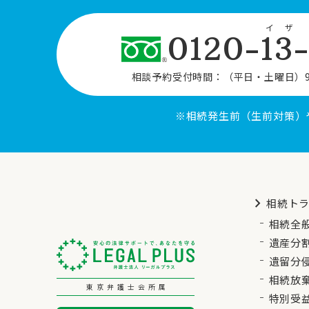
イザ
0120-13
相談予約受付時間：
（平日・土曜日）9
※相続発生前（生前対策）
chevron_right
相続ト
相続全
遺産分
遺留分
相続放
東京弁護士会所属
特別受