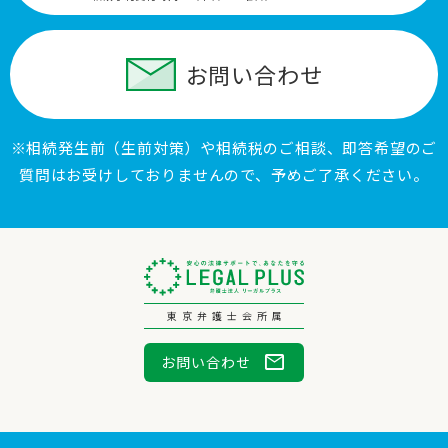
お問い合わせ
※相続発生前（生前対策）や相続税のご相談、即答希望のご
質問はお受けしておりませんので、予めご了承ください。
東京弁護士会所属
mail
お問い合わせ