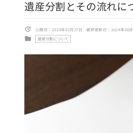
遺産分割とその流れに
update
公開日：
2024年02月27日
最終更新日：
2024年06
folder
遺産分割について