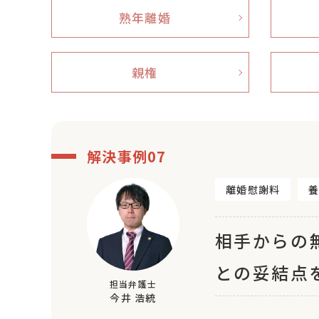
熟年離婚
親権
解決事例07
離婚慰謝料
相手からの
との妥結点
担当弁護士
今井 浩統