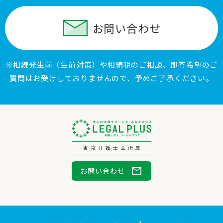
お問い合わせ
※相続発生前（生前対策）や相続税のご相談、即答希望のご
質問はお受けしておりませんので、予めご了承ください。
東京弁護士会所属
mail
お問い合わせ