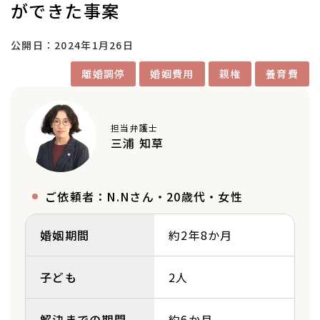
ができた事案
公開日：
2024年1月26日
離婚調停
婚姻費用
親権
養育費
担当弁護士
三浦 知草
ご依頼者：N.Nさん・20歳代・女性
婚姻期間
約2年8か月
子ども
2人
解決までの期間
約6か月