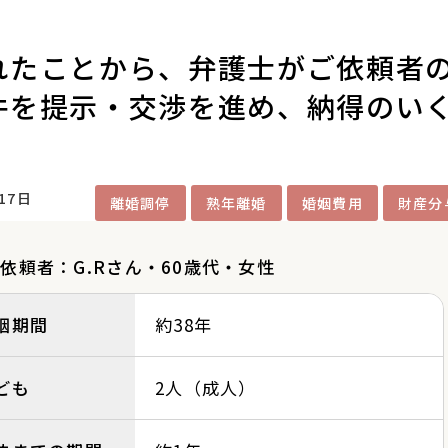
れたことから、弁護士がご依頼者
件を提示・交渉を進め、納得のい
17日
離婚調停
熟年離婚
婚姻費用
財産分
依頼者：G.Rさん・60歳代・女性
姻期間
約38年
ども
2人（成人）