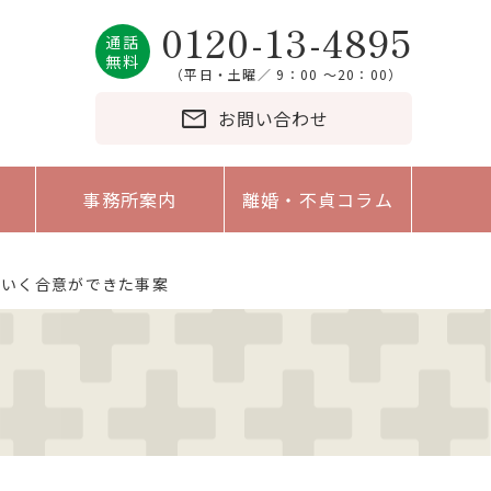
0120-13-4895
通話
無料
（平日・土曜／ 9：00 〜20：00）
mail
お問い合わせ
事務所案内
離婚・不貞コラム
のいく合意ができた事案