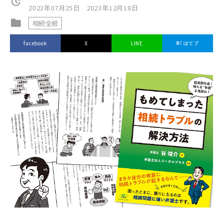
update
2023年07月25日
2023年12月18日
folder
相続全般
facebook
X
LINE
はてブ