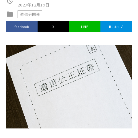
update
2023年12月19日
folder
遺留分関連
facebook
X
LINE
はてブ