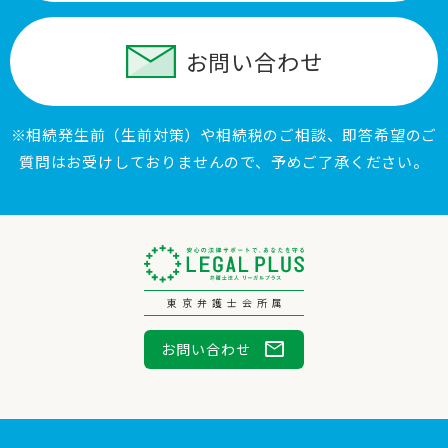
お問い合わせ
※相続発生前（生前対策）や相続税のご相談、即答希望のご
質問はお受けしておりませんので、予めご了承ください。
東京弁護士会所属
mail
お問い合わせ