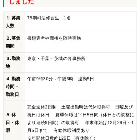
しました
１.募集
78期司法修習生 1名
人数
２.募集
書類選考や面接を随時実施
期間
３.勤務
東京・千葉・茨城の各事務所
地
４.勤務
午前9時30分～午後6時 週勤5日
時間・
勤務日
完全週休2日制 土曜出勤時は代休取得可 日曜及び
５.休
祝日は休日 夏季休暇は平日5日間（休日との調整に
日・休
より連続9日間）の取得可 年末年始は12月29日～1
暇
月5日まで 有給休暇制度あり
※年間休日数約125日（有休除く）