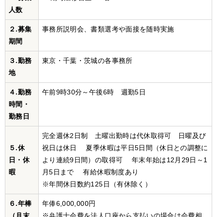
人数
２.募集
事務所説明会、書類選考や面接を随時実施
期間
３.勤務
東京・千葉・茨城の各事務所
地
４.勤務
午前9時30分～午後6時 週勤5日
時間・
勤務日
完全週休2日制 土曜出勤時は代休取得可 日曜及び
５.休
祝日は休日 夏季休暇は平日5日間（休日との調整に
日・休
より連続9日間）の取得可 年末年始は12月29日～1
暇
月5日まで 有給休暇制度あり
※年間休日数約125日（有休除く）
６.年棒
年俸6,000,000円
（月末
※弁護士会費を法人口座から支払いの場合は会費相