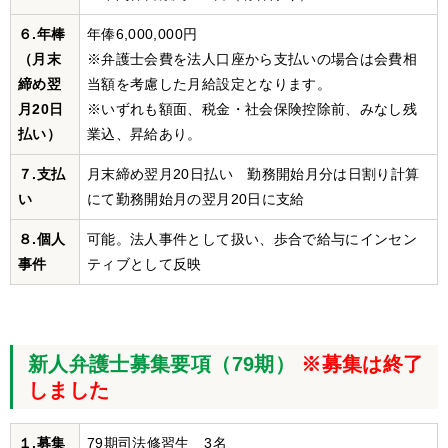
６.年棒
年俸6,000,000円
（月末
※弁護士会費を法人口座から支払いの場合は会費相
締め翌
当額を考慮した月給設定となります。
月20日
※いずれも額面、税金・社会保険控除前、みなし残
払い）
業込、昇給あり。
７.支払
月末締め翌月20日払い 勤務開始月分は日割り計算
い
にて勤務開始月の翌月20日に支給
８.個人
可能。法人事件として扱い、歩合で給与にインセン
事件
ティブとして反映
新人弁護士募集要項（79期）
※募集は終了
しました
１.募集
79期司法修習生 3名